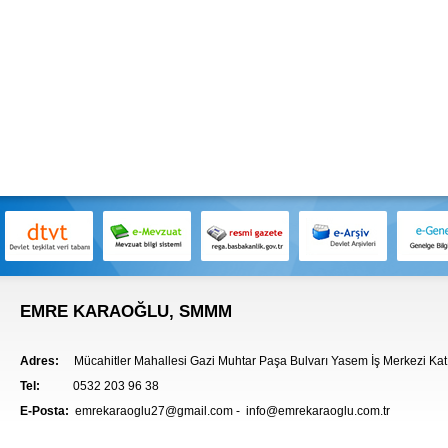
EMRE KARAOĞLU, SMMM
Adres:
Mücahitler Mahallesi Gazi Muhtar Paşa Bulvarı Yasem İş Merkezi Ka
Tel:
0532 203 96 38
E-Posta:
emrekaraoglu27@gmail.com - info@emrekaraoglu.com.tr